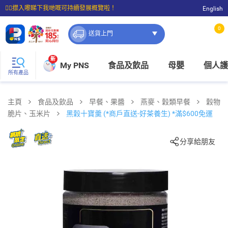
☝🏼㩒入嚟睇下我哋嘅可持續發展概覽啦！
English
⭐購物滿$399即享免費送貨；滿$100即可免費店取。
0
送貨上門
新
My PNS
食品及飲品
母嬰
個人護
所有產品
主頁
食品及飲品
早餐、果醬
燕麥、穀類早餐
穀物
脆片、玉米片
黑穀十寶羹 (*商戶直送-好茶養生) *滿$600免運
分享給朋友