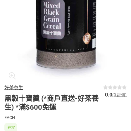
好茶養生
0.0
(0 評價)
黑穀十寶羹 (*商戶直送-好茶養
生) *滿$600免運
EACH
有貨