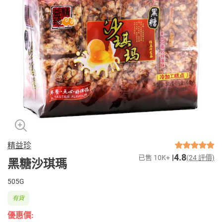
精益珍
4.8
已售 10K+
(24 評價)
黑糖沙琪瑪
505G
有貨
優惠價: