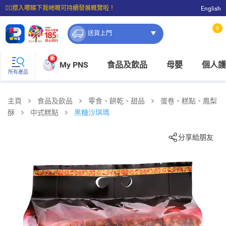
☝🏼㩒入嚟睇下我哋嘅可持續發展概覽啦！
English
⭐購物滿$399即享免費送貨；滿$100即可免費店取。
0
送貨上門
新
My PNS
食品及飲品
母嬰
個人護
所有產品
主頁
食品及飲品
零食、餅乾、甜品
蛋卷、糕點、鳳梨
酥
中式糕點
黑糖沙琪瑪
分享給朋友