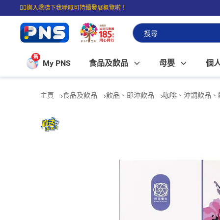
☝🏼㩒入嚟睇下我哋嘅可持續發展概覽啦！
⭐購物滿$399即享免費送貨；滿$100即可免費店取。
新
My PNS
食品及飲品
母嬰
個
主頁
食品及飲品
飲品、即沖飲品
咖啡、沖調飲品、