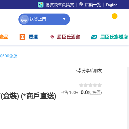
易賞錢會員獎賞
店舖一覽
English
0
送貨上門
產品
豐澤
屈臣氏酒窖
屈臣氏旗艦店
$600免運
分享給朋友
0.0
已售 100+
(0 評價)
盒裝) (*商戶直送)