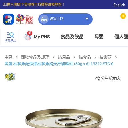
☝🏼㩒入嚟睇下我哋嘅可持續發展概覽啦！
English
⭐購物滿$399即享免費送貨；滿$100即可免費店取。
0
送貨上門
新
My PNS
食品及飲品
母嬰
個人護
所有產品
主頁
寵物食品及護理
貓用品
貓食品
貓罐頭
黑鑽 吞拿魚配煙燻吞拿魚純天然貓罐頭 (80g x 6) 13312 STC-6
分享給朋友