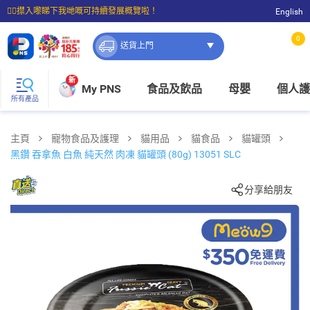
☝🏼㩒入嚟睇下我哋嘅可持續發展概覽啦！
English
⭐購物滿$399即享免費送貨；滿$100即可免費店取。
0
送貨上門
新
My PNS
食品及飲品
母嬰
個人護
所有產品
主頁
寵物食品及護理
貓用品
貓食品
貓罐頭
黑鑽 吞拿魚 白魚 純天然 肉凍 貓罐頭 (80g) 13051 SLC
分享給朋友