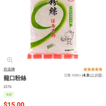
玖柒牌
4.8
已售 100K+
(22 評價)
龍口粉絲
227G
有貨
$15.00