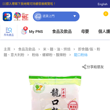
☝🏼㩒入嚟睇下我哋嘅可持續發展概覽啦！
English
⭐購物滿$399即享免費送貨；滿$100即可免費店取。
0
送貨上門
新
My PNS
食品及飲品
母嬰
個人護
所有產品
主頁
食品及飲品
米、麵、油、烘焙
即食麵/飯、粉
麵、意大利粉
粉絲、螺螄粉、酸辣粉
龍口粉絲
分享給朋友