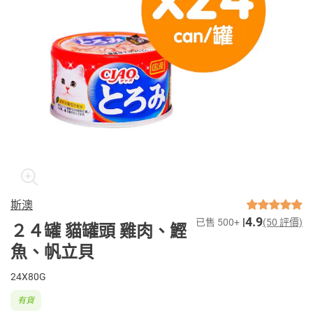
斯澳
4.9
已售 500+
(50 評價)
２４罐 貓罐頭 雞肉、鰹
魚、帆立貝
24X80G
有貨