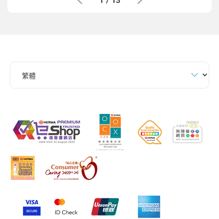
1
/
13