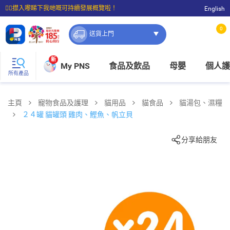
☝🏼㩒入嚟睇下我哋嘅可持續發展概覽啦！
English
⭐購物滿$399即享免費送貨；滿$100即可免費店取。
0
送貨上門
新
My PNS
食品及飲品
母嬰
個人護
所有產品
主頁
寵物食品及護理
貓用品
貓食品
貓湯包、濕糧
２４罐 貓罐頭 雞肉、鰹魚、帆立貝
分享給朋友