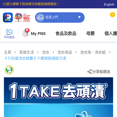
☝🏼㩒入嚟睇下我哋嘅可持續發展概覽啦！
English
⭐購物滿$399即享免費送貨；滿$100即可免費店取。
0
送貨上門
新
My PNS
食品及飲品
母嬰
個人護
所有產品
主頁
家居生活
洗衣
洗衣用品
洗衣珠、洗衣紙
４Ｄ抗菌洗衣膠囊６０顆袋裝頑固污漬
分享給朋友