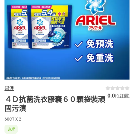
碧浪
0.0
(0 評價)
４Ｄ抗菌洗衣膠囊６０顆袋裝頑
固污漬
60CT X 2
有貨