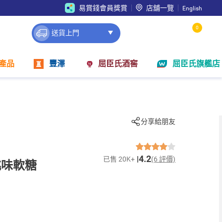
易賞錢會員獎賞
店舖一覽
English
0
送貨上門
產品
豐澤
屈臣氏酒窖
屈臣氏旗艦店
分享給朋友
4.2
已售 20K+
(6 評價)
桃味軟糖