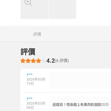
評價
評價
4.2
(6 評價)
Y**
2026年03月
19日
Y**
2026年03月
送錯貨！唔係圖上有果肉粒個款🤦‍♀️😔
08日