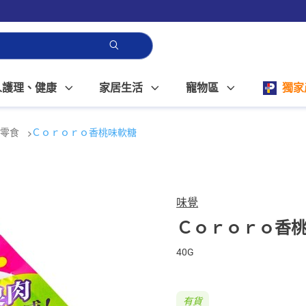
人護理、健康
家居生活
寵物區
獨家
本零食
Ｃｏｒｏｒｏ香桃味軟糖
味覺
Ｃｏｒｏｒｏ香
40G
有貨