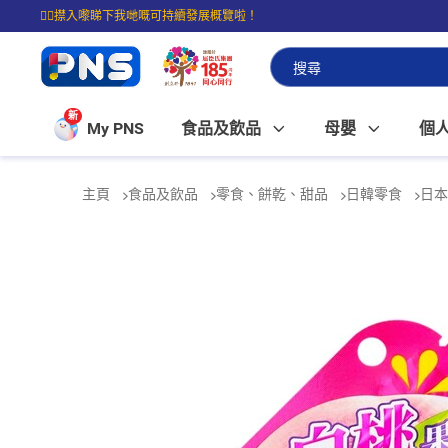
☝🏼㩒入嚟睇下我哋嘅可持續發展概覽啦！
⭐購物滿$399即享免費送貨；滿$100即可免費店取。
新
My PNS
食品及飲品
母嬰
個
主頁
食品及飲品
零食、餅乾、甜品
日韓零食
日