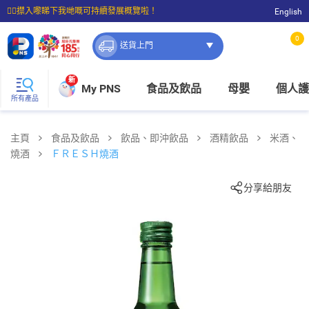
☝🏼㩒入嚟睇下我哋嘅可持續發展概覽啦！
English
⭐購物滿$399即享免費送貨；滿$100即可免費店取。
0
送貨上門
新
My PNS
食品及飲品
母嬰
個人護
所有產品
主頁
食品及飲品
飲品、即沖飲品
酒精飲品
米酒、
燒酒
ＦＲＥＳＨ燒酒
分享給朋友