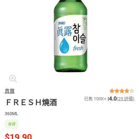
真露
4.0
已售 100K+
(25 評價)
ＦＲＥＳＨ燒酒
360ML
有貨
$19.90