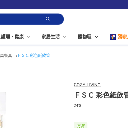
人護理、健康
家居生活
寵物區
獨家
即棄餐具
ＦＳＣ 彩色紙飲管
COZY LIVING
ＦＳＣ 彩色紙飲
24'S
有貨