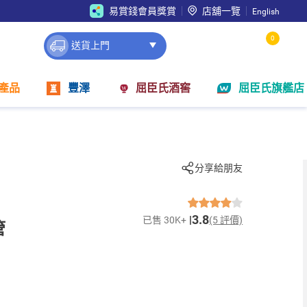
易賞錢會員獎賞
店舖一覽
English
0
送貨上門
產品
豐澤
屈臣氏酒窖
屈臣氏旗艦店
分享給朋友
3.8
已售 30K+
(5 評價)
管