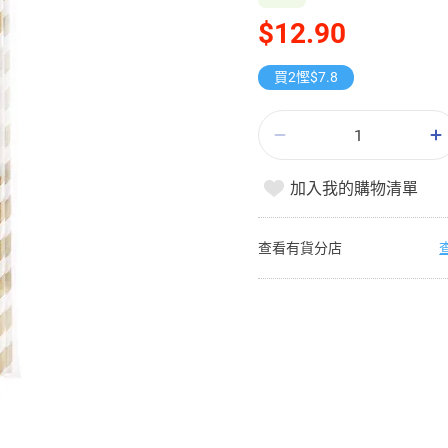
$12.90
買2慳$7.8
加入我的購物清單
查看有貨分店