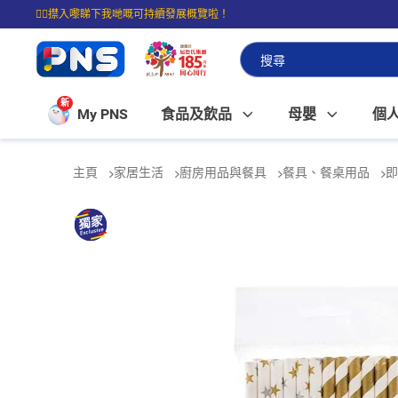
☝🏼㩒入嚟睇下我哋嘅可持續發展概覽啦！
⭐購物滿$399即享免費送貨；滿$100即可免費店取。
新
My PNS
食品及飲品
母嬰
個
主頁
家居生活
廚房用品與餐具
餐具、餐桌用品