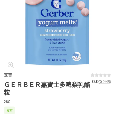
嘉寶
0.0
(0 評價)
ＧＥＲＢＥＲ嘉寶士多啤梨乳酪
粒
28G
有貨