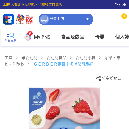
☝🏼㩒入嚟睇下我哋嘅可持續發展概覽啦！
English
⭐購物滿$399即享免費送貨；滿$100即可免費店取。
0
送貨上門
新
My PNS
食品及飲品
母嬰
個人護
所有產品
主頁
母嬰幼兒
嬰幼兒食品
嬰幼兒小食
紫菜、果
乾、乳酪乾
ＧＥＲＢＥＲ嘉寶士多啤梨乳酪粒
分享給朋友