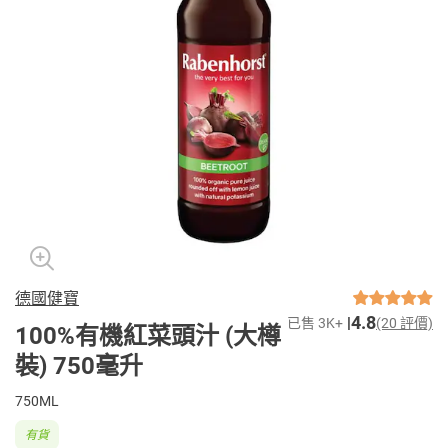
德國健寶
4.8
已售 3K+
(20 評價)
100%有機紅菜頭汁 (大樽
裝) 750毫升
750ML
有貨