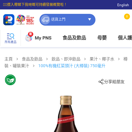
☝🏼㩒入嚟睇下我哋嘅可持續發展概覽啦！
English
⭐購物滿$399即享免費送貨；滿$100即可免費店取。
0
送貨上門
新
My PNS
食品及飲品
母嬰
個人護
所有產品
主頁
食品及飲品
飲品、即沖飲品
果汁、椰子水
樽
裝、罐裝果汁
100%有機紅菜頭汁 (大樽裝) 750毫升
分享給朋友