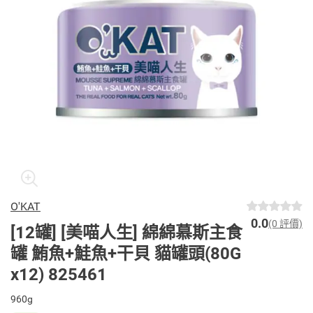
O'KAT
0.0
(0 評價)
[12罐] [美喵人生] 綿綿慕斯主食
罐 鮪魚+鮭魚+干貝 貓罐頭(80G
x12) 825461
960g