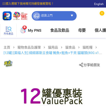
☝🏼㩒入嚟睇下我哋嘅可持續發展概覽啦！
English
⭐購物滿$399即享免費送貨；滿$100即可免費店取。
0
送貨上門
新
My PNS
食品及飲品
母嬰
個人護
所有產品
主頁
寵物食品及護理
貓用品
貓食品
貓乾糧
[12罐] [美喵人生] 綿綿慕斯主食罐 鮪魚+鮭魚+干貝 貓罐頭(80G x12)
825461
分享給朋友