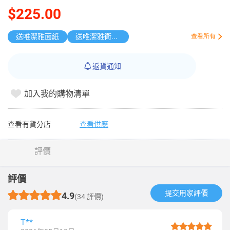
$225.00
送唯潔雅面紙
送唯潔雅衛生紙原箱
查看所有
返貨通知
加入我的購物清單
查看有貨分店
查看供應
評價
評價
提交用家評價​
4.9
(34 評價)
T**