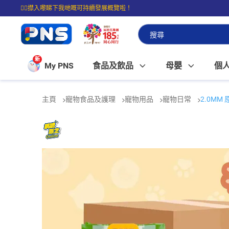
☝🏼㩒入嚟睇下我哋嘅可持續發展概覽啦！
⭐購物滿$399即享免費送貨；滿$100即可免費店取。
新
My PNS
食品及飲品
母嬰
個
主頁
寵物食品及護理
寵物用品
寵物日常
2.0M