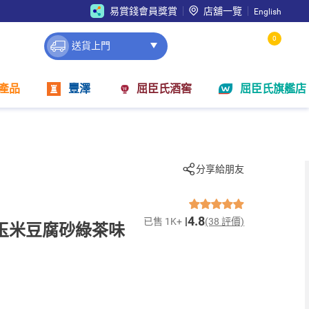
易賞錢會員獎賞
店舖一覽
English
0
送貨上門
產品
豐澤
屈臣氏酒窖
屈臣氏旗艦店
分享給朋友
4.8
已售 1K+
(38 評價)
然玉米豆腐砂綠茶味