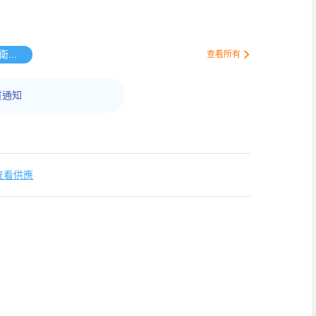
送唯潔雅衛生紙原箱
查看所有
貨通知
查看供應