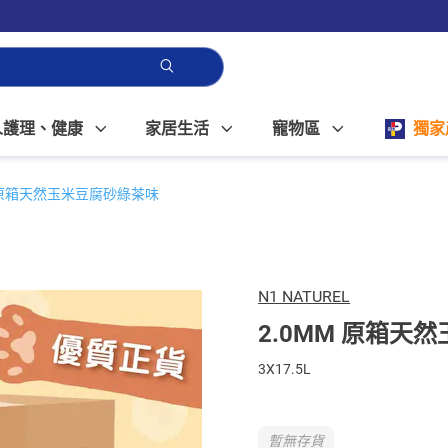
人護理、健康
家居生活
寵物區
獨家
M 原箱天然玉米豆腐砂綠茶味
N1 NATUREL
2.0MM 原箱天
3X17.5L
暫無存貨