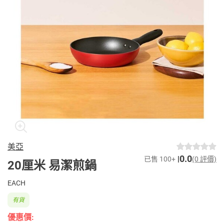
美亞
0.0
已售 100+
(0 評價)
20厘米 易潔煎鍋
EACH
有貨
優惠價: