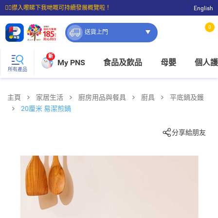
☝🏼㩒入嚟睇下我哋嘅可持續發展概覽啦！
English
⭐購物滿$399即享免費送貨；滿$100即可免費店取。
0
送貨上門
新
My PNS
食品及飲品
母嬰
個人護
所有產品
主頁
家居生活
廚房用品與餐具
廚具
平底鍋及鑊
20厘米 易潔煎鍋
分享給朋友