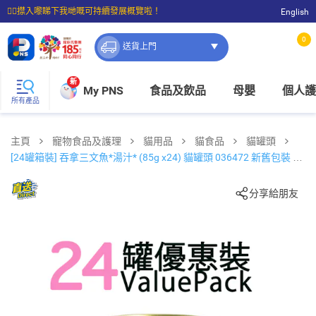
☝🏼㩒入嚟睇下我哋嘅可持續發展概覽啦！
English
⭐購物滿$399即享免費送貨；滿$100即可免費店取。
0
送貨上門
新
My PNS
食品及飲品
母嬰
個人護
所有產品
主頁
寵物食品及護理
貓用品
貓食品
貓罐頭
[24罐箱裝] 吞拿三文魚*湯汁* (85g x24) 貓罐頭 036472 新舊包裝 隨
機發送
分享給朋友