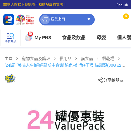
☝🏼㩒入嚟睇下我哋嘅可持續發展概覽啦！
English
⭐購物滿$399即享免費送貨；滿$100即可免費店取。
0
送貨上門
新
My PNS
食品及飲品
母嬰
個人護
所有產品
主頁
寵物食品及護理
貓用品
貓食品
貓乾糧
[24罐] [美喵人生]綿綿慕斯主食罐 鮪魚+鮭魚+干貝 貓罐頭(80G x24)
825461
分享給朋友