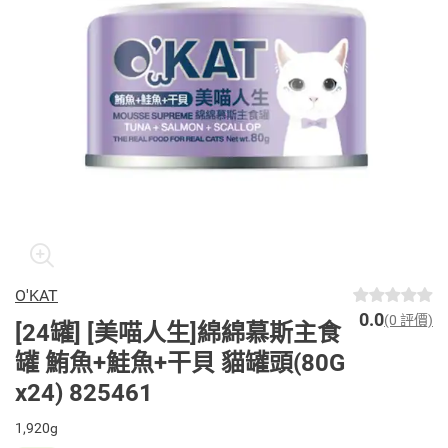
O'KAT
0.0
(0 評價)
[24罐] [美喵人生]綿綿慕斯主食
罐 鮪魚+鮭魚+干貝 貓罐頭(80G
x24) 825461
1,920g