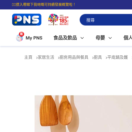
☝🏼㩒入嚟睇下我哋嘅可持續發展概覽啦！
⭐購物滿$399即享免費送貨；滿$100即可免費店取。
新
My PNS
食品及飲品
母嬰
個
主頁
家居生活
廚房用品與餐具
廚具
平底鍋及鑊