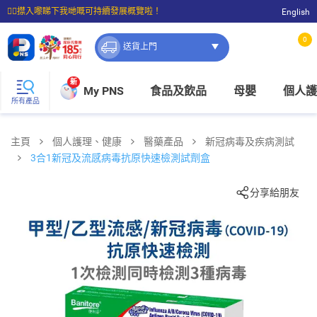
☝🏼㩒入嚟睇下我哋嘅可持續發展概覽啦！
English
⭐購物滿$399即享免費送貨；滿$100即可免費店取。
0
送貨上門
新
My PNS
食品及飲品
母嬰
個人護
所有產品
主頁
個人護理、健康
醫藥產品
新冠病毒及疾病測試
3合1新冠及流感病毒抗原快速檢測試劑盒
分享給朋友