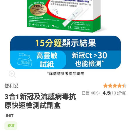
便利妥
4.5
已售 40K+
(10 評價)
3合1新冠及流感病毒抗
原快速檢測試劑盒
UNIT
有貨