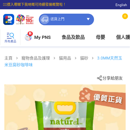
☝🏼㩒入嚟睇下我哋嘅可持續發展概覽啦！
English
⭐購物滿$399即享免費送貨；滿$100即可免費店取。
0
送貨上門
新
My PNS
食品及飲品
母嬰
個人護
所有產品
主頁
寵物食品及護理
貓用品
貓砂
3.0MM天然玉
米豆腐砂咖啡味
分享給朋友