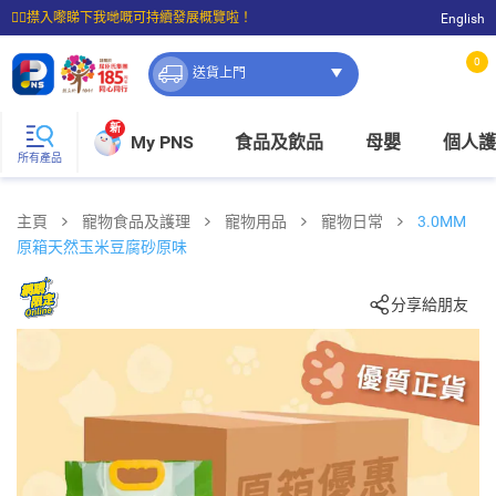
☝🏼㩒入嚟睇下我哋嘅可持續發展概覽啦！
English
⭐購物滿$399即享免費送貨；滿$100即可免費店取。
0
送貨上門
新
My PNS
食品及飲品
母嬰
個人護
所有產品
主頁
寵物食品及護理
寵物用品
寵物日常
3.0MM
原箱天然玉米豆腐砂原味
分享給朋友