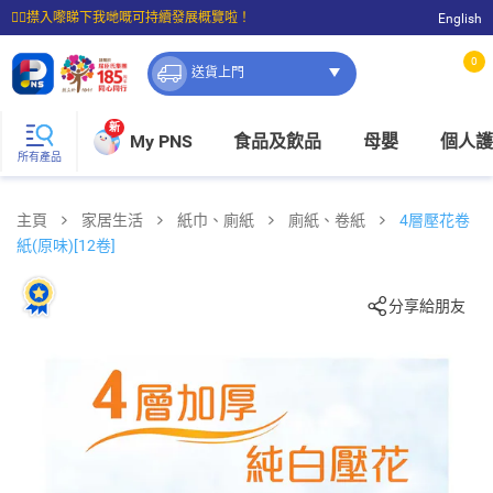
☝🏼㩒入嚟睇下我哋嘅可持續發展概覽啦！
English
⭐購物滿$399即享免費送貨；滿$100即可免費店取。
0
送貨上門
新
My PNS
食品及飲品
母嬰
個人護
所有產品
主頁
家居生活
紙巾、廁紙
廁紙、卷紙
4層壓花卷
紙(原味)[12卷]
分享給朋友