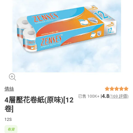
倩絲
4.8
已售 100K+
(169 評價)
4層壓花卷紙(原味)[12
卷]
12S
有貨