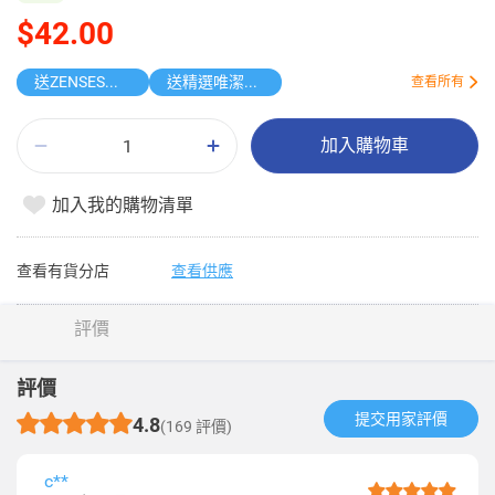
$42.00
送ZENSES迷你鎖匙扣相機
送精選唯潔雅原箱紙品
查看所有
加入購物車
加入我的購物清單
查看有貨分店
查看供應
評價
評價
提交用家評價​
4.8
(169 評價)
c**