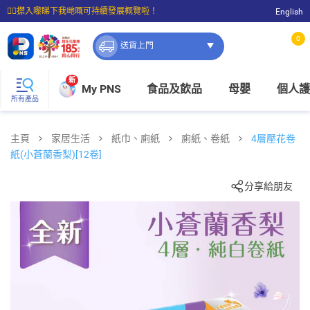
☝🏼㩒入嚟睇下我哋嘅可持續發展概覽啦！
English
⭐購物滿$399即享免費送貨；滿$100即可免費店取。
0
送貨上門
新
My PNS
食品及飲品
母嬰
個人護
所有產品
主頁
家居生活
紙巾、廁紙
廁紙、卷紙
4層壓花卷
紙(小蒼蘭香梨)[12卷]
分享給朋友