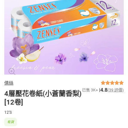
倩絲
4.8
已售 3K+
(39 評價)
4層壓花卷紙(小蒼蘭香梨)
[12卷]
12'S
有貨