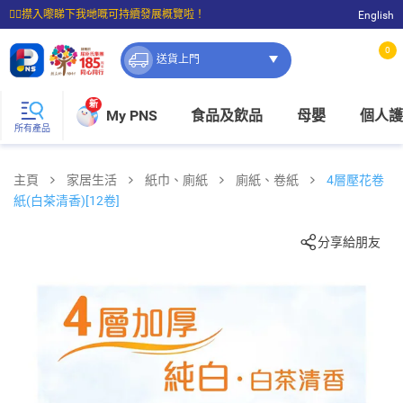
☝🏼㩒入嚟睇下我哋嘅可持續發展概覽啦！
English
⭐購物滿$399即享免費送貨；滿$100即可免費店取。
0
送貨上門
新
My PNS
食品及飲品
母嬰
個人護
所有產品
主頁
家居生活
紙巾、廁紙
廁紙、卷紙
4層壓花卷
紙(白茶清香)[12卷]
分享給朋友