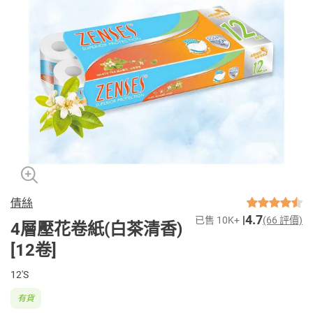
倩絲
4.7
已售 10K+
(66 評價)
4層壓花卷紙(白茶清香)
[12卷]
12'S
有貨