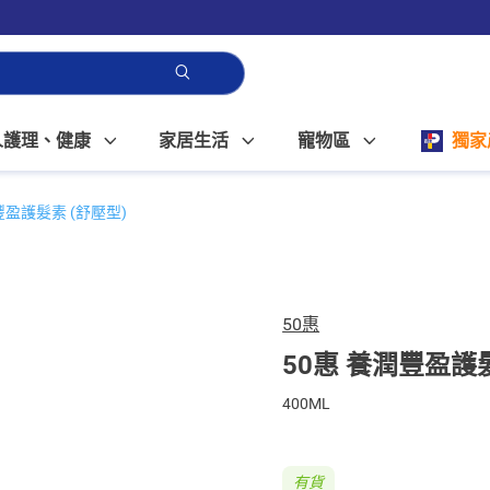
人護理、健康
家居生活
寵物區
獨家
豐盈護髮素 (舒壓型)
50惠
50惠 養潤豐盈護髮
400ML
有貨