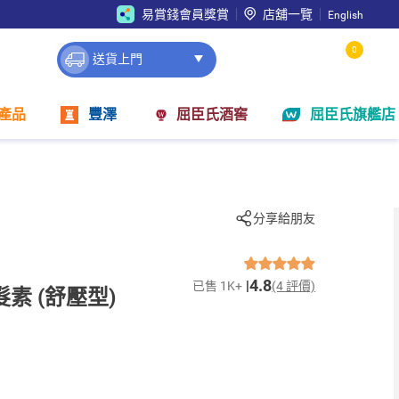
易賞錢會員獎賞
店舖一覽
English
0
送貨上門
產品
豐澤
屈臣氏酒窖
屈臣氏旗艦店
分享給朋友
4.8
已售 1K+
(4 評價)
素 (舒壓型)