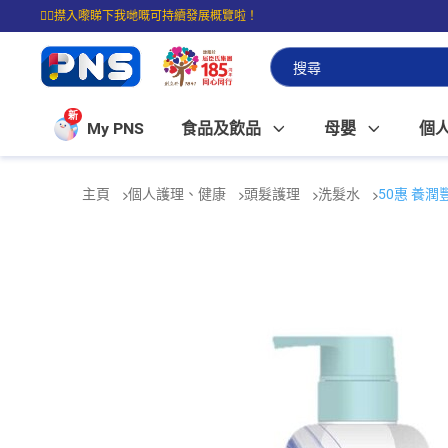
☝🏼㩒入嚟睇下我哋嘅可持續發展概覽啦！
⭐購物滿$399即享免費送貨；滿$100即可免費店取。
新
My PNS
食品及飲品
母嬰
個
主頁
個人護理、健康
頭髮護理
洗髮水
50惠 養潤