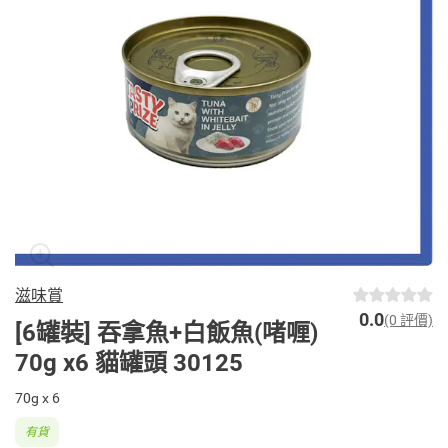
滋味賞
0.0
(0 評價)
[6罐裝] 吞拿魚+白飯魚(啫喱)
70g x6 貓罐頭 30125
70g x 6
有貨