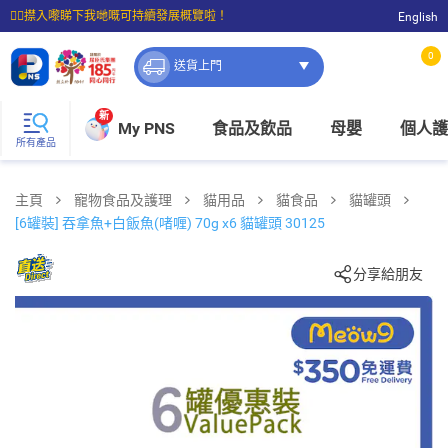
☝🏼㩒入嚟睇下我哋嘅可持續發展概覽啦！
English
⭐購物滿$399即享免費送貨；滿$100即可免費店取。
0
送貨上門
新
My PNS
食品及飲品
母嬰
個人護
所有產品
主頁
寵物食品及護理
貓用品
貓食品
貓罐頭
[6罐裝] 吞拿魚+白飯魚(啫喱) 70g x6 貓罐頭 30125
分享給朋友