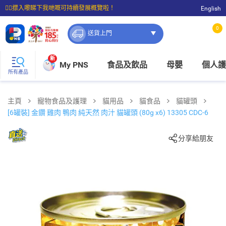
☝🏼㩒入嚟睇下我哋嘅可持續發展概覽啦！
English
⭐購物滿$399即享免費送貨；滿$100即可免費店取。
0
送貨上門
新
My PNS
食品及飲品
母嬰
個人護
所有產品
主頁
寵物食品及護理
貓用品
貓食品
貓罐頭
[6罐裝] 金鑽 雞肉 鴨肉 純天然 肉汁 貓罐頭 (80g x6) 13305 CDC-6
分享給朋友