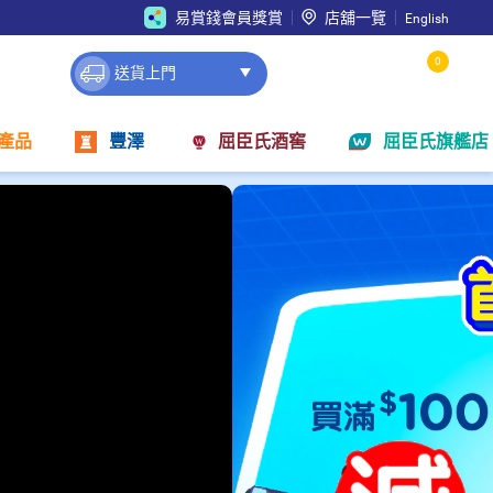
易賞錢會員獎賞
店舖一覽
English
0
送貨上門
產品
豐澤
屈臣氏酒窖
屈臣氏旗艦店