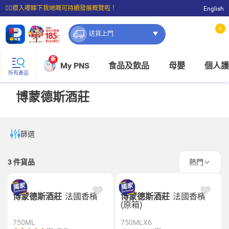
☝🏼㩒入嚟睇下我哋嘅可持續發展概覽啦！
English
⭐購物滿$399即享免費送貨；滿$100即可免費店取。
0
送貨上門
新
My PNS
食品及飲品
母嬰
個人護
所有產品
博蒙德斯酒莊
篩選
3
件貨品
熱門
博蒙德斯酒莊
法國香檳
博蒙德斯酒莊
法國香檳
(原箱)
750ML
750MLX6