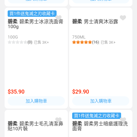
買1件送鬼滅之刃收藏卡
碧柔
碧柔男士冰涼洗面膏
碧柔
男士清爽沐浴露
100g
100G
750ML
(0)
(16)
已售 3K+
已售 3K+
$35.90
$29.90
加入購物車
加入購物車
買1件送鬼滅之刃收藏卡
碧柔
碧柔男士毛孔清潔鼻
碧柔
碧柔男士暗瘡護理洗
貼10片裝
面膏