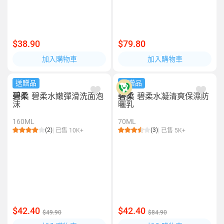
$38.90
$79.80
加入購物車
加入購物車
送贈品
送贈品
碧柔
碧柔水嫩彈滑洗面泡
碧柔
碧柔水凝清爽保濕防
沫
曬乳
160ML
70ML
(2)
(3)
已售 10K+
已售 5K+
$42.40
$42.40
$49.90
$84.90