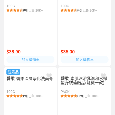
100G
100G
(8)
(6)
已售 20K+
已售 20K+
$38.90
$35.00
加入購物車
加入購物車
送贈品
碧柔
碧柔深層淨化洗面膏
碧柔
素肌沐浴乳溫和水嫩
型孖裝連贈品(隨機一款)
100G
PACK
(9)
(19)
已售 10K+
已售 10K+