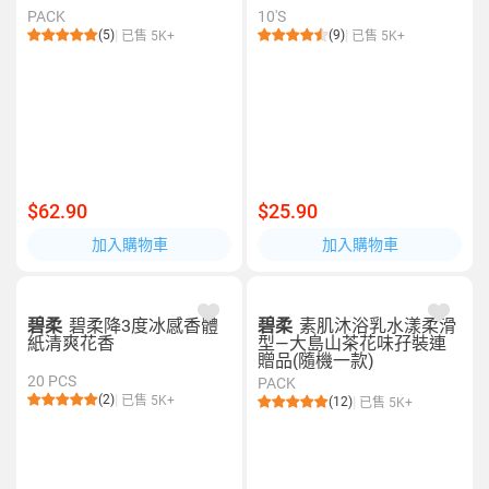
PACK
10'S
(5)
(9)
已售 5K+
已售 5K+
$62.90
$25.90
加入購物車
加入購物車
碧柔
碧柔降3度冰感香體
碧柔
素肌沐浴乳水漾柔滑
紙清爽花香
型—大島山茶花味孖裝連
贈品(隨機一款)
20 PCS
PACK
(2)
已售 5K+
(12)
已售 5K+