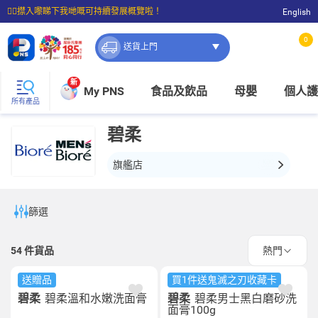
☝🏼㩒入嚟睇下我哋嘅可持續發展概覽啦！
English
⭐購物滿$399即享免費送貨；滿$100即可免費店取。
0
送貨上門
新
My PNS
食品及飲品
母嬰
個人護
所有產品
碧柔
旗艦店
篩選
54
件貨品
熱門
送贈品
買1件送鬼滅之刃收藏卡
碧柔
碧柔溫和水嫩洗面膏
碧柔
碧柔男士黑白磨砂洗
面膏100g