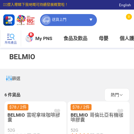
☝🏼㩒入嚟睇下我哋嘅可持續發展概覽啦！
English
⭐購物滿$399即享免費送貨；滿$100即可免費店取。
0
送貨上門
新
My PNS
食品及飲品
母嬰
個人護
所有產品
BELMIO
篩選
6
件貨品
熱門
$78 / 2件
$78 / 2件
BELMIO
雲呢拿味咖啡膠
BELMIO
哥倫比亞有機咖
囊
啡膠囊
52G
52G