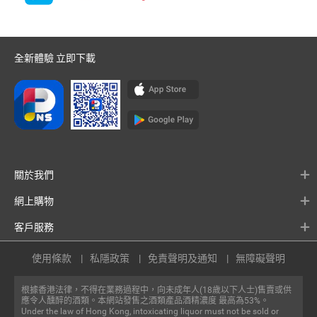
全新體驗 立即下載
關於我們
網上購物
客戶服務
使用條款
私隱政策
免責聲明及通知
無障礙聲明
根據香港法律，不得在業務過程中，向未成年人(18歲以下人士)售賣或供
應令人醺醉的酒類。本網站發售之酒類產品酒精濃度 最高為53%。
Under the law of Hong Kong, intoxicating liquor must not be sold or