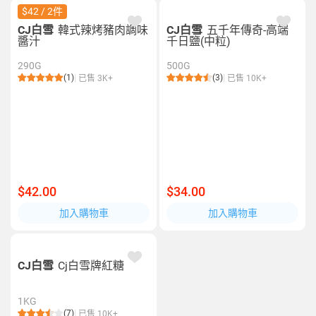
$42 / 2件
CJ白雪
韓式辣烤豬肉調味
CJ白雪
五千年傳奇-高端
醬汁
千日鹽(中粒)
290G
500G
(1)
(3)
已售 3K+
已售 10K+
$42.00
$34.00
加入購物車
加入購物車
CJ白雪
Cj白雪牌紅糖
1KG
(7)
已售 10K+