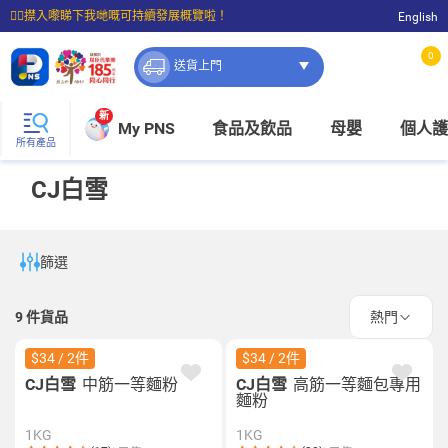
☝🏼㩒入嚟睇下我哋嘅可持續發展概覽啦！
English
⭐購物滿$399即享免費送貨；滿$100即可免費店取。
0
送貨上門
新
My PNS
食品及飲品
母嬰
個人護
所有產品
CJ白雪
篩選
9
件貨品
熱門
$34 / 2件
$34 / 2件
CJ白雪
中筋一等麵粉
CJ白雪
高筋一等麵包專用
麵粉
1KG
1KG