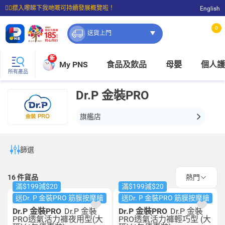
☝🏼㩒入嚟睇下我哋嘅可持續發展概覽啦！
English
⭐購物滿$399即享免費送貨；滿$100即可免費店取。
0
送貨上門
新
My PNS
食品及飲品
母嬰
個人護
所有產品
Dr.P 金裝PRO
旗艦店
篩選
16
件貨品
熱門
滿$199減$20
滿$199減$20
送Dr. P 金裝PRO 筋膜按摩槍
送Dr. P 金裝PRO 筋膜按摩槍
Dr.P 金裝PRO
Dr.P 金裝
Dr.P 金裝PRO
Dr.P 金裝
PRO透氣活力褲夜用型(大
PRO透氣活力褲輕巧型 (大