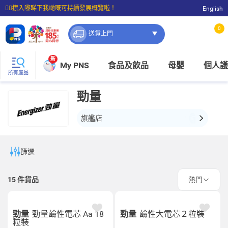
☝🏼㩒入嚟睇下我哋嘅可持續發展概覽啦！
English
⭐購物滿$399即享免費送貨；滿$100即可免費店取。
0
送貨上門
新
My PNS
食品及飲品
母嬰
個人護
所有產品
勁量
旗艦店
篩選
15
件貨品
熱門
勁量
勁量鹼性電芯 Aa 18
勁量
鹼性大電芯２粒裝
粒裝