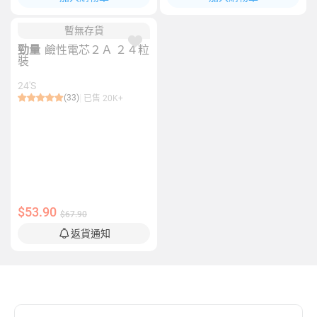
暫無存貨
勁量
鹼性電芯２Ａ ２４粒
裝
24'S
(33)
已售 20K+
$53.90
$67.90
返貨通知