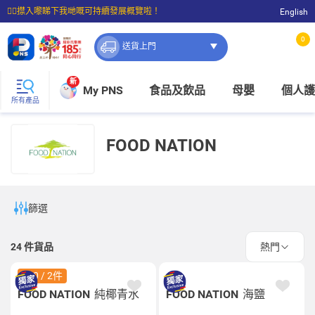
☝🏼㩒入嚟睇下我哋嘅可持續發展概覽啦！
English
⭐購物滿$399即享免費送貨；滿$100即可免費店取。
0
送貨上門
新
My PNS
食品及飲品
母嬰
個人護
所有產品
FOOD NATION
篩選
24
件貨品
熱門
$40 / 2件
FOOD NATION
純椰青水
FOOD NATION
海鹽