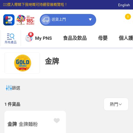
☝🏼㩒入嚟睇下我哋嘅可持續發展概覽啦！
English
⭐購物滿$399即享免費送貨；滿$100即可免費店取。
0
送貨上門
新
My PNS
食品及飲品
母嬰
個人護
所有產品
金牌
篩選
1
件貨品
熱門
金牌
金牌麵粉