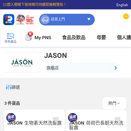
☝🏼㩒入嚟睇下我哋嘅可持續發展概覽啦！
English
⭐購物滿$399即享免費送貨；滿$100即可免費店取。
0
送貨上門
新
My PNS
食品及飲品
母嬰
個人護
所有產品
JASON
旗艦店
篩選
3
件貨品
熱門
JASON
生物素天然洗髮露
JASON
荷荷巴長韌天然洗
髮露