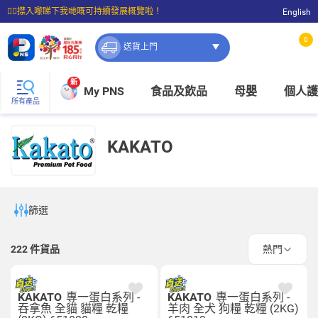
☝🏼㩒入嚟睇下我哋嘅可持續發展概覽啦！
English
⭐購物滿$399即享免費送貨；滿$100即可免費店取。
0
送貨上門
新
My PNS
食品及飲品
母嬰
個人護
所有產品
KAKATO
篩選
222
件貨品
熱門
KAKATO
專一蛋白系列 -
KAKATO
專一蛋白系列 -
吞拿魚 全貓 貓糧 乾糧
羊肉 全犬 狗糧 乾糧 (2KG)