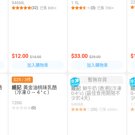
2
946ML
1.5L
(32)
(3)
已售 80K+
已售 70K+
$12.00
$33.00
$
$14.00
$39.00
加入購物車
加入購物車
暫無存貨
$25 / 3件
酪
維記
黃金油桃味乳酪
維記
鮮牛奶 [香港](冷凍
（冷凍０－４°ｃ）
0-4°c) (最佳食用期限不
0
少於4天)
少
120G
946ML
1.
(0)
(26)
已售 600K+