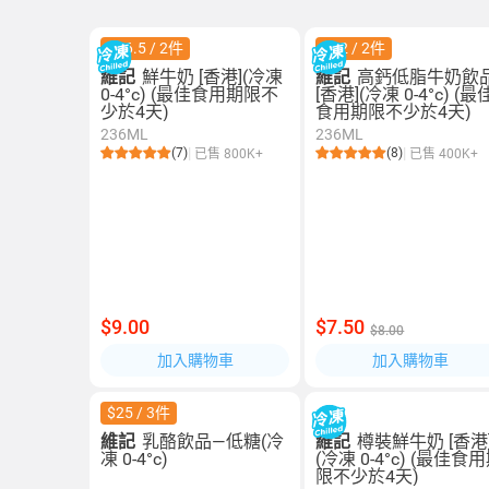
$16.5 / 2件
$12 / 2件
維記
鮮牛奶 [香港](冷凍
維記
高鈣低脂牛奶飲
0-4°c) (最佳食用期限不
[香港](冷凍 0-4°c) (最
少於4天)
食用期限不少於4天)
236ML
236ML
(7)
(8)
已售 800K+
已售 400K+
$9.00
$7.50
$8.00
加入購物車
加入購物車
$25 / 3件
維記
乳酪飲品—低糖(冷
維記
樽裝鮮牛奶 [香港
凍 0-4°c)
(冷凍 0-4°c) (最佳食
限不少於4天)