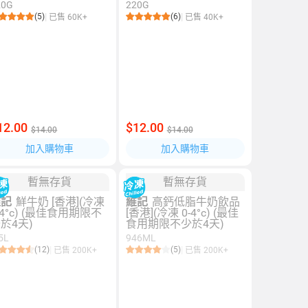
20G
220G
(5)
(6)
已售 60K+
已售 40K+
12.00
$12.00
$14.00
$14.00
加入購物車
加入購物車
暫無存貨
暫無存貨
維記
鮮牛奶 [香港](冷凍
維記
高鈣低脂牛奶飲品
-4°c) (最佳食用期限不
[香港](冷凍 0-4°c) (最佳
於4天)
食用期限不少於4天)
5L
946ML
(12)
(5)
已售 200K+
已售 200K+