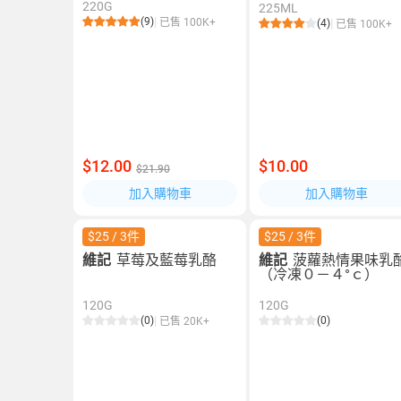
220G
225ML
(9)
已售 100K+
(4)
已售 100K+
$12.00
$10.00
$21.90
加入購物車
加入購物車
$25 / 3件
$25 / 3件
維記
草莓及藍莓乳酪
維記
菠蘿熱情果味乳
（冷凍０－４°ｃ）
120G
120G
(0)
(0)
已售 20K+