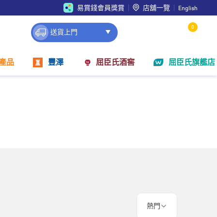
易賞錢會員獎賞
店舖一覽
English
0
送貨上門
產品
豐澤
屈臣氏酒窖
屈臣氏旗艦店
熱門