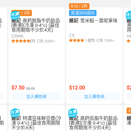
$18 / 2件
$12 / 2件
買滿$88減$8
品
維記
高鈣脫脂牛奶飲品
維記
雪米糍－雲呢拿味
佳
[香港](冷凍 0-4°c) (最佳
港
食用期限不少於4天)
用
2'S
236ML
9
(27)
已售 100K+
(1)
已售 200K+
$7.50
$12.00
$
$8.00
加入購物車
加入購物車
$
]
維記
特濃豆味鮮豆漿(冷
維記
高鈣低脂牛奶飲品
用期
凍 0-4°c) (最佳食用期限
[香港](冷凍 0-4°c) (最佳
凍
不少於4天)
食用期限不少於4天)