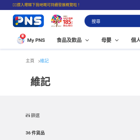
☝🏼㩒入嚟睇下我哋嘅可持續發展概覽啦！
⭐購物滿$399即享免費送貨；滿$100即可免費店取。
新
My PNS
食品及飲品
母嬰
個
主頁
維記
維記
篩選
36
件貨品