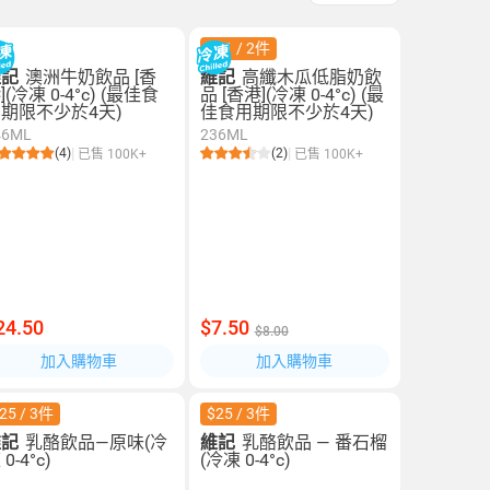
$11 / 2件
維記
澳洲牛奶飲品 [香
維記
高纖木瓜低脂奶飲
](冷凍 0-4°c) (最佳食
品 [香港](冷凍 0-4°c) (最
期限不少於4天)
佳食用期限不少於4天)
46ML
236ML
(4)
(2)
已售 100K+
已售 100K+
24.50
$7.50
$8.00
加入購物車
加入購物車
25 / 3件
$25 / 3件
維記
乳酪飲品—原味(冷
維記
乳酪飲品 — 番石榴
 0-4°c)
(冷凍 0-4°c)