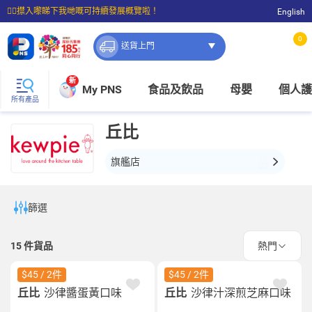
☝🏼㩒入嚟睇下我哋嘅可持續發展概覽啦！
English
⭐購物滿$399即享免費送貨；滿$100即可免費店取。
0
送貨上門
新
My PNS
食品及飲品
母嬰
個人護
所有產品
丘比
旗艦店
篩選
15
件貨品
熱門
$45 / 2件
$45 / 2件
丘比
沙律醬蛋黃口味
丘比
沙律汁深煎芝麻口味