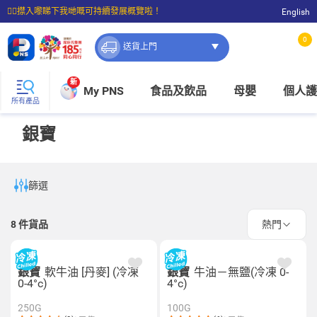
☝🏼㩒入嚟睇下我哋嘅可持續發展概覽啦！
English
⭐購物滿$399即享免費送貨；滿$100即可免費店取。
0
送貨上門
新
My PNS
食品及飲品
母嬰
個人護
所有產品
銀寶
篩選
8
件貨品
熱門
銀寶
軟牛油 [丹麥] (冷凍
銀寶
牛油－無鹽(冷凍 0-
0-4°c)
4°c)
250G
100G