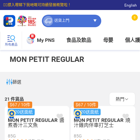
☝🏼㩒入嚟睇下我哋嘅可持續發展概覽啦！
English
⭐購物滿$399即享免費送貨；滿$100即可免費店取。
0
送貨上門
新
My PNS
食品及飲品
母嬰
個人護
所有產品
MON PETIT REGULAR
篩選
21
件貨品
熱門
$67 / 10件
$67 / 10件
$120送面紙
$120送面紙
MON PETIT REGULAR
醬
MON PETIT REGULAR
燒
煮香汁三文魚
汁雞肉伴車打芝士
85G
85G