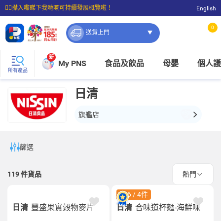
☝🏼㩒入嚟睇下我哋嘅可持續發展概覽啦！
English
⭐購物滿$399即享免費送貨；滿$100即可免費店取。
0
送貨上門
新
My PNS
食品及飲品
母嬰
個人護
所有產品
日清
旗艦店
篩選
119
件貨品
熱門
$26 / 4件
日清
豐盛果實穀物麥片
日清
合味道杯麵-海鮮味