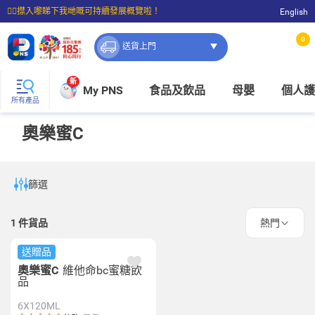
☝🏼㩒入嚟睇下我哋嘅可持續發展概覽啦！
English
⭐購物滿$399即享免費送貨；滿$100即可免費店取。
0
送貨上門
新
My PNS
食品及飲品
母嬰
個人護
所有產品
奧樂蜜C
篩選
1
件貨品
熱門
送贈品
奧樂蜜C
維他命bc蜜糖飲
品
6X120ML