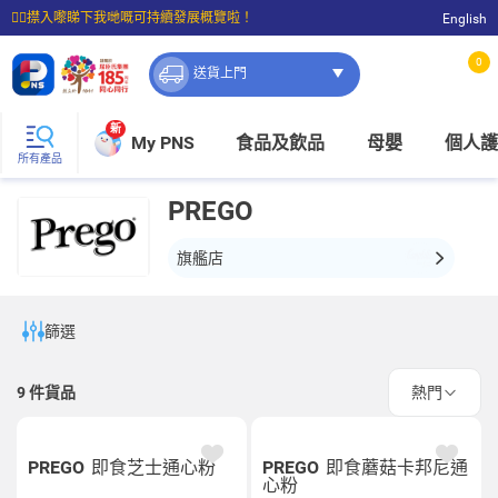
☝🏼㩒入嚟睇下我哋嘅可持續發展概覽啦！
English
⭐購物滿$399即享免費送貨；滿$100即可免費店取。
0
送貨上門
新
My PNS
食品及飲品
母嬰
個人護
所有產品
PREGO
旗艦店
篩選
9
件貨品
熱門
PREGO
即食芝士通心粉
PREGO
即食蘑菇卡邦尼通
心粉