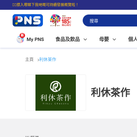
☝🏼㩒入嚟睇下我哋嘅可持續發展概覽啦！
⭐購物滿$399即享免費送貨；滿$100即可免費店取。
新
My PNS
食品及飲品
母嬰
個
主頁
利休茶作
利休茶作