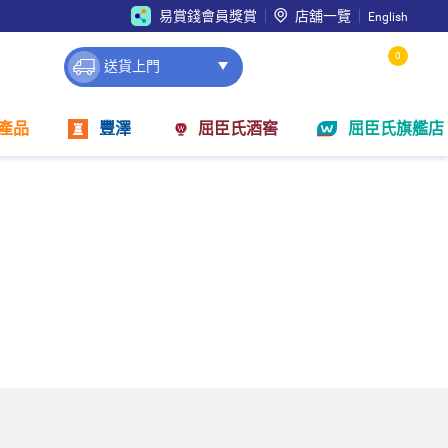
易賞錢會員獎賞
店舖一覽
English
0
送貨上門
產品
豐澤
屈臣氏酒窖
屈臣氏旗艦店