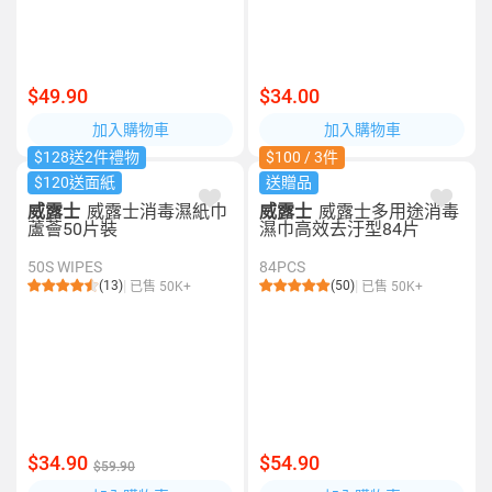
$49.90
$34.00
加入購物車
加入購物車
$128送2件禮物
$100 / 3件
$120送面紙
送贈品
威露士
威露士消毒濕紙巾
威露士
威露士多用途消毒
蘆薈50片裝
濕巾高效去汙型84片
50S WIPES
84PCS
(13)
(50)
已售 50K+
已售 50K+
$34.90
$54.90
$59.90