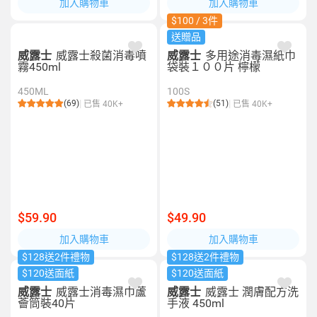
加入購物車
加入購物車
$100 / 3件
送贈品
威露士
威露士殺菌消毒噴
威露士
多用途消毒濕紙巾
霧450ml
袋裝１００片 檸檬
450ML
100S
(69)
(51)
已售 40K+
已售 40K+
$59.90
$49.90
加入購物車
加入購物車
$128送2件禮物
$128送2件禮物
$120送面紙
$120送面紙
威露士
威露士消毒濕巾蘆
威露士
威露士 潤膚配方洗
薈筒裝40片
手液 450ml