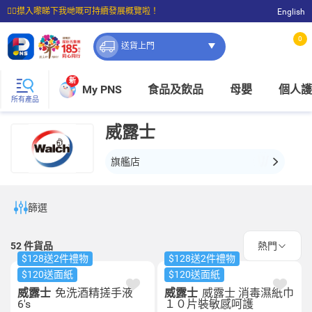
☝🏼㩒入嚟睇下我哋嘅可持續發展概覽啦！
English
⭐購物滿$399即享免費送貨；滿$100即可免費店取。
0
送貨上門
新
My PNS
食品及飲品
母嬰
個人護
所有產品
威露士
旗艦店
篩選
52
件貨品
熱門
$128送2件禮物
$128送2件禮物
$120送面紙
$120送面紙
威露士
免洗酒精搓手液
威露士
威露士 消毒濕紙巾
6's
１０片裝敏感呵護