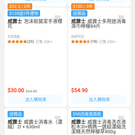
$52.3 / 2件
$100 / 3件
$128送2件禮物
送贈品
威露士
泡沫殺菌潔手液櫻
威露士
威露士多用途消毒
花
濕巾檸檬84片
350ML
84PCS
(20)
(18)
已售 20K+
已售 20K+
$30.00
$54.90
$34.90
加入購物車
加入購物車
送贈品
$98送維達面紙
威露士
威露士消毒水（濃
威露士
威露士消毒洗衣液
縮）2l + 630ml
松木3l+媽媽一選超濃縮洗
潔精天然檸檬草800g