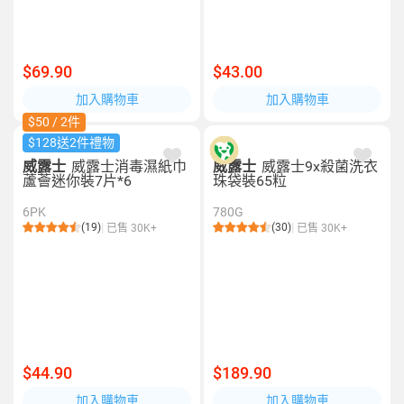
$69.90
$43.00
加入購物車
加入購物車
$50 / 2件
$128送2件禮物
威露士
威露士消毒濕紙巾
威露士
威露士9x殺菌洗衣
蘆薈迷你裝7片*6
珠袋裝65粒
6PK
780G
(19)
(30)
已售 30K+
已售 30K+
$44.90
$189.90
加入購物車
加入購物車