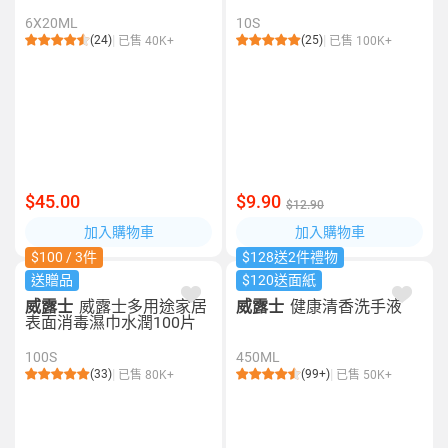
6X20ML
10S
(24)
(25)
已售 40K+
已售 100K+
$45.00
$9.90
$12.90
加入購物車
加入購物車
$100 / 3件
$128送2件禮物
送贈品
$120送面紙
威露士
威露士多用途家居
威露士
健康清香洗手液
表面消毒濕巾水潤100片
100S
450ML
(33)
(99+)
已售 80K+
已售 50K+