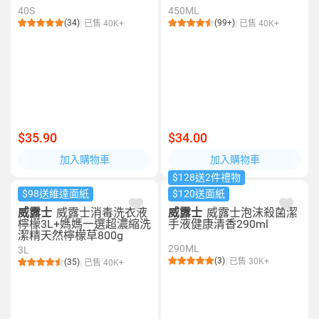
40S
450ML
(34)
(99+)
已售 40K+
已售 40K+
$35.90
$34.00
加入購物車
加入購物車
$128送2件禮物
$98送維達面紙
$120送面紙
威露士
威露士消毒洗衣液
威露士
威露士泡沫殺菌潔
檸檬3L+媽媽一選超濃縮洗
手液健康清香290ml
潔精天然檸檬草800g
290ML
3L
(3)
已售 30K+
(35)
已售 40K+