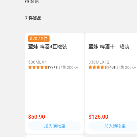
篩選
7
件貨品
$70 / 2件
藍妹
啤酒4巨罐裝
藍妹
啤酒十二罐裝
500MLX4
330MLX12
(99+)
(48)
已售 200K+
已售 200K+
$50.90
$126.00
加入購物車
加入購物車