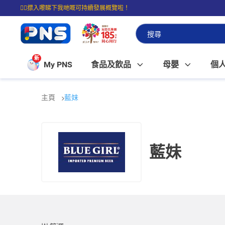
☝🏼㩒入嚟睇下我哋嘅可持續發展概覽啦！
⭐購物滿$399即享免費送貨；滿$100即可免費店取。
新
My PNS
食品及飲品
母嬰
個
主頁
藍妹
藍妹