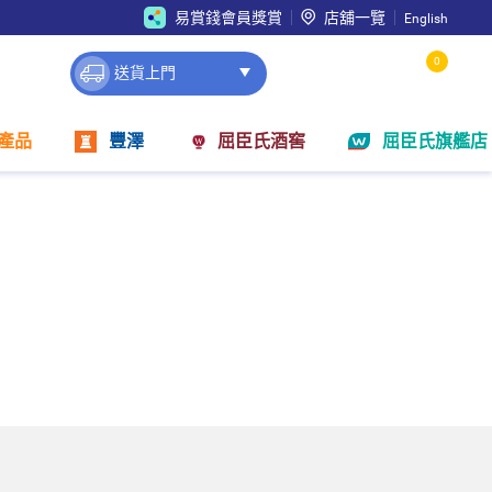
易賞錢會員獎賞
店舖一覽
English
0
送貨上門
產品
豐澤
屈臣氏酒窖
屈臣氏旗艦店